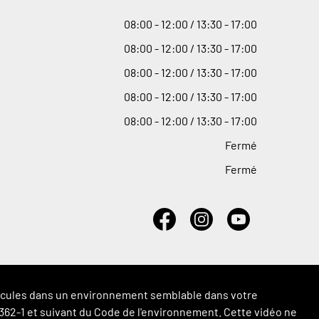
08
:
00 - 12
:
00 / 13
:
30 - 17
:
00
08
:
00 - 12
:
00 / 13
:
30 - 17
:
00
08
:
00 - 12
:
00 / 13
:
30 - 17
:
00
08
:
00 - 12
:
00 / 13
:
30 - 17
:
00
08
:
00 - 12
:
00 / 13
:
30 - 17
:
00
Fermé
Fermé
véhicules dans un environnement semblable dans votre
 L.362-1 et suivant du Code de l'environnement. Cette vidéo ne