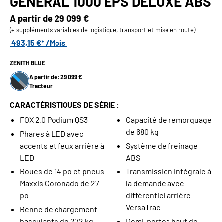
GENERAL 1000 EPS DELUXE ABS
A partir de
29 099 €
(+ suppléments variables de logistique, transport et mise en route)
493,15 €* /Mois
ZENITH BLUE
A partir de: 29 099 €
Tracteur
CARACTÉRISTIQUES DE SÉRIE :
FOX 2.0 Podium QS3
Capacité de remorquage
de 680 kg
Phares à LED avec
accents et feux arrière à
Système de freinage
LED
ABS
Roues de 14 po et pneus
Transmission intégrale à
Maxxis Coronado de 27
la demande avec
po
différentiel arrière
VersaTrac
Benne de chargement
basculante de 272 kg
Demi-portes haut de