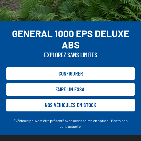
GENERAL 1000 EPS DELUXE
ABS
EXPLOREZ SANS LIMITES
CONFIGURER
FAIRE UN ESSAI
NOS VÉHICULES EN STOCK
*Véhicule pouvant être présenté avec accessoires en option - Photo non
contractuelle.