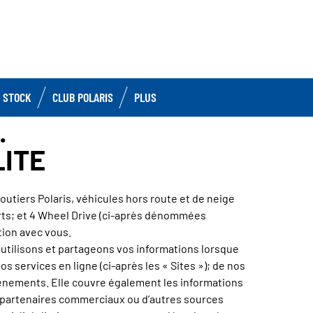
 STOCK
CLUB POLARIS
PLUS
.
LITE
routiers Polaris, véhicules hors route et de neige
Parts; et 4 Wheel Drive (ci-après dénommées
tion avec vous.
, utilisons et partageons vos informations lorsque
s services en ligne (ci-après les « Sites »); de nos
vènements. Elle couvre également les informations
s partenaires commerciaux ou d’autres sources