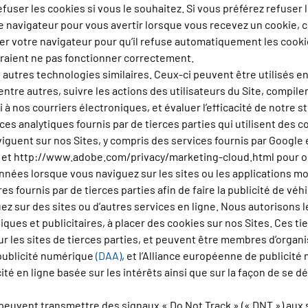
user les cookies si vous le souhaitez. Si vous préférez refuser 
e navigateur pour vous avertir lorsque vous recevez un cookie, ce 
urer votre navigateur pour qu’il refuse automatiquement les cooki
rraient ne pas fonctionner correctement.
 autres technologies similaires. Ceux-ci peuvent être utilisés en
tre autres, suivre les actions des utilisateurs du Site, compiler d
à nos courriers électroniques, et évaluer l’efficacité de notre 
es analytiques fournis par de tierces parties qui utilisent des co
iguent sur nos Sites, y compris des services fournis par Google e
et http://www.adobe.com/privacy/marketing-cloud.html pour obt
onnées lorsque vous naviguez sur les sites ou les applications mo
 fournis par de tierces parties afin de faire la publicité de véhi
 sur des sites ou d’autres services en ligne. Nous autorisons les
ques et publicitaires, à placer des cookies sur nos Sites. Ces ti
sur les sites de tierces parties, et peuvent être membres d’organ
a publicité numérique
(DAA)
, et l’Alliance européenne de publicit
té en ligne basée sur les intérêts ainsi que sur la façon de se dé
peuvent transmettre des signaux « Do Not Track » (« DNT ») aux