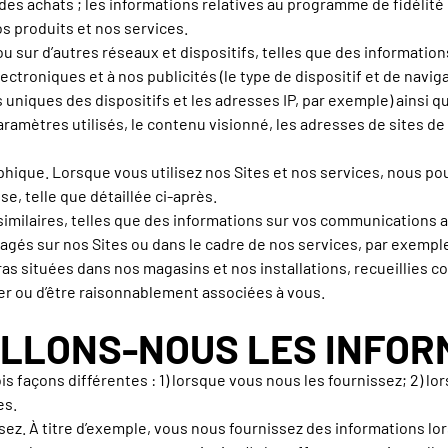
e des achats ; les informations relatives au programme de fidélité
os produits et nos services.
ou sur d’autres réseaux et dispositifs, telles que des informatio
électroniques et à nos publicités (le type de dispositif et de navi
s uniques des dispositifs et les adresses IP, par exemple) ainsi q
aramètres utilisés, le contenu visionné, les adresses de sites de
hique. Lorsque vous utilisez nos Sites et nos services, nous pou
e, telle que détaillée ci-après.
similaires, telles que des informations sur vos communications 
és sur nos Sites ou dans le cadre de nos services, par exemple,
as situées dans nos magasins et nos installations, recueillies 
er ou d’être raisonnablement associées à vous.
ILLONS-NOUS LES INFOR
is façons différentes : 1) lorsque vous nous les fournissez; 2) l
es.
z. À titre d’exemple, vous nous fournissez des informations lor