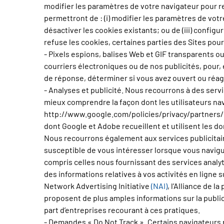
modifier les paramètres de votre navigateur pour ref
permettront de : (i) modifier les paramètres de votr
désactiver les cookies existants; ou de (iii) config
refuse les cookies, certaines parties des Sites pou
- Pixels espions, balises Web et GIF transparents ou
courriers électroniques ou de nos publicités, pour, en
de réponse, déterminer si vous avez ouvert ou réagi 
- Analyses et publicité. Nous recourrons à des servic
mieux comprendre la façon dont les utilisateurs nav
http://www.google.com/policies/privacy/partners/ 
dont Google et Adobe recueillent et utilisent les d
Nous recourrons également aux services publicitaires
susceptible de vous intéresser lorsque vous naviguez
compris celles nous fournissant des services analyti
des informations relatives à vos activités en ligne 
Network Advertising Initiative
(NAI)
, l’Alliance de l
proposent de plus amples informations sur la publici
part d’entreprises recourant à ces pratiques.
- Demandes « Do Not Track ». Certains navigateurs 