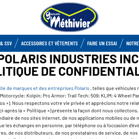
& SSV
ACCESSOIRES ET VÊTEMENTS
FAIRE UN ESSAI
NOTRE
POLARIS INDUSTRIES INC
ITIQUE DE CONFIDENTIA
ille de marques et des entreprises Polaris
, telles que véhicules 
n Motorcycle; Kolpin; Pro Armor; Trail Tech; 509; KLIM; 4 Wheel 
 nos »). Nous respectons votre vie privée et apprécions notre rela
(ci-après la « Politique ») présente la façon dont nous collectons
diaire de nos sites internet, de nos applications mobiles ou de no
que les échanges en personne, par téléphone ou à l’occasion d’é
es, de nos distributeurs, de nos prestataires de service, de no