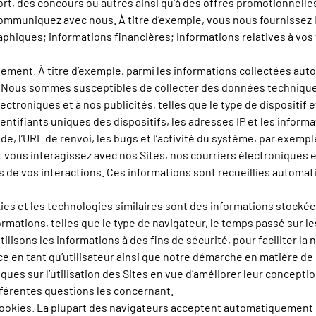
rt, des concours ou autres ainsi qu’à des offres promotionnelle
ommuniquez avec nous. À titre d’exemple, vous nous fournissez 
ques; informations financières; informations relatives à vos v
ment. À titre d’exemple, parmi les informations collectées aut
tion. Nous sommes susceptibles de collecter des données technique
électroniques et à nos publicités, telles que le type de dispositif
dentifiants uniques des dispositifs, les adresses IP et les inform
nde, l’URL de renvoi, les bugs et l’activité du système, par ex
vous interagissez avec nos Sites, nos courriers électroniques et
es de vos interactions. Ces informations sont recueillies autom
ies et les technologies similaires sont des informations stockées
rmations, telles que le type de navigateur, le temps passé sur le
ilisons les informations à des fins de sécurité, pour faciliter la 
 en tant qu’utilisateur ainsi que notre démarche en matière de m
ques sur l’utilisation des Sites en vue d’améliorer leur concepti
ifférentes questions les concernant.
s cookies. La plupart des navigateurs acceptent automatiquemen