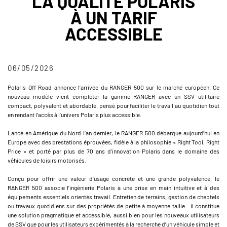
LA QUALITÉ POLARIS
À UN TARIF
ACCESSIBLE
06/05/2026
Polaris Off Road annonce l’arrivée du RANGER 500 sur le marché européen. Ce
nouveau modèle vient compléter la gamme RANGER avec un SSV utilitaire
compact, polyvalent et abordable, pensé pour faciliter le travail au quotidien tout
en rendant l’accès à l’univers Polaris plus accessible.
Lancé en Amérique du Nord l’an dernier, le RANGER 500 débarque aujourd’hui en
Europe avec des prestations éprouvées, fidèle à la philosophie « Right Tool, Right
Price » et porté par plus de 70 ans d’innovation Polaris dans le domaine des
véhicules de loisirs motorisés.
Conçu pour offrir une valeur d’usage concrète et une grande polyvalence, le
RANGER 500 associe l’ingénierie Polaris à une prise en main intuitive et à des
équipements essentiels orientés travail. Entretien de terrains, gestion de cheptels
ou travaux quotidiens sur des propriétés de petite à moyenne taille : il constitue
une solution pragmatique et accessible, aussi bien pour les nouveaux utilisateurs
de SSV que pour les utilisateurs expérimentés à la recherche d’un véhicule simple et