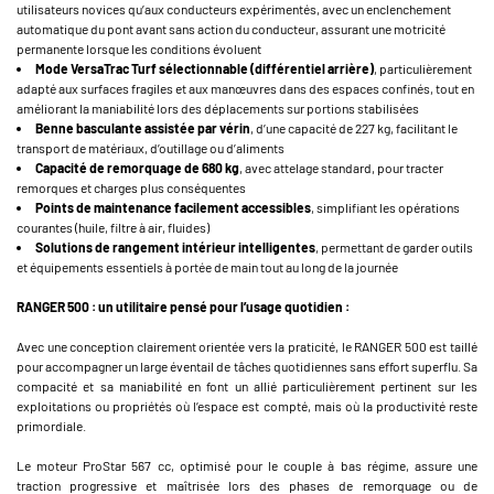
utilisateurs novices qu’aux conducteurs expérimentés, avec un enclenchement
automatique du pont avant sans action du conducteur, assurant une motricité
permanente lorsque les conditions évoluent
Mode VersaTrac Turf sélectionnable (différentiel arrière)
, particulièrement
adapté aux surfaces fragiles et aux manœuvres dans des espaces confinés, tout en
améliorant la maniabilité lors des déplacements sur portions stabilisées
Benne basculante assistée par vérin
, d’une capacité de 227 kg, facilitant le
transport de matériaux, d’outillage ou d’aliments
Capacité de remorquage de 680 kg
, avec attelage standard, pour tracter
remorques et charges plus conséquentes
Points de maintenance facilement accessibles
, simplifiant les opérations
courantes (huile, filtre à air, fluides)
Solutions de rangement intérieur intelligentes
, permettant de garder outils
et équipements essentiels à portée de main tout au long de la journée
RANGER 500 : un utilitaire pensé pour l’usage quotidien :
Avec une conception clairement orientée vers la praticité, le RANGER 500 est taillé
pour accompagner un large éventail de tâches quotidiennes sans effort superflu. Sa
compacité et sa maniabilité en font un allié particulièrement pertinent sur les
exploitations ou propriétés où l’espace est compté, mais où la productivité reste
primordiale.
Le moteur ProStar 567 cc, optimisé pour le couple à bas régime, assure une
traction progressive et maîtrisée lors des phases de remorquage ou de