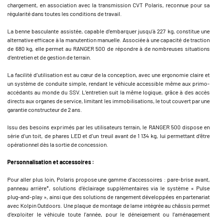
chargement, en association avec la transmission CVT Polaris, reconnue pour sa
régularité dans toutes les conditions de travail.
La benne basculante assistée, capable d’embarquer jusqu’à 227 kg, constitue une
alternative efficace à la manutention manuelle. Associée à une capacité de traction
de 680 kg, elle permet au RANGER 500 de répondre à de nombreuses situations
d’entretien et de gestion de terrain.
La facilité d’utilisation est au cœur de la conception, avec une ergonomie claire et
un système de conduite simple, rendant le véhicule accessible même aux primo-
accédants au monde du SSV. L’entretien suit la même logique, grâce à des accès
directs aux organes de service, limitant les immobilisations, le tout couvert par une
garantie constructeur de 2 ans.
Issu des besoins exprimés par les utilisateurs terrain, le RANGER 500 dispose en
série d’un toit, de phares LED et d’un treuil avant de 1 134 kg, lui permettant d’être
opérationnel dès la sortie de concession.
Personnalisation et accessoires :
Pour aller plus loin, Polaris propose une gamme d’accessoires : pare-brise avant,
panneau arrière*, solutions d’éclairage supplémentaires via le système « Pulse
plug-and-play », ainsi que des solutions de rangement développées en partenariat
avec Kolpin Outdoors. Une plaque de montage de lame intégrée au châssis permet
d’exploiter le véhicule toute l’année, pour le déneigement ou l’aménagement