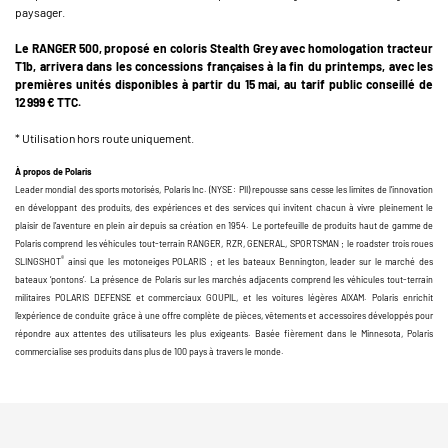
paysager.
Le RANGER 500, proposé en coloris Stealth Grey avec homologation tracteur
T1b, arrivera dans les concessions françaises à la fin du printemps, avec les
premières unités disponibles à partir du 15 mai, au tarif public conseillé de
12 999 € TTC.
* Utilisation hors route uniquement.
À propos de Polaris
Leader mondial des sports motorisés, Polaris Inc. (NYSE : PII) repousse sans cesse les limites de l’innovation
en développant des produits, des expériences et des services qui invitent chacun à vivre pleinement le
plaisir de l’aventure en plein air depuis sa création en 1954. Le portefeuille de produits haut de gamme de
Polaris comprend les véhicules tout-terrain RANGER, RZR, GENERAL, SPORTSMAN ; le roadster trois roues
®
SLINGSHOT
ainsi que les motoneiges POLARIS ; et les bateaux Bennington, leader sur le marché des
bateaux ‘pontons’. La présence de Polaris sur les marchés adjacents comprend les véhicules tout-terrain
militaires POLARIS DEFENSE et commerciaux GOUPIL, et les voitures légères AIXAM. Polaris enrichit
l’expérience de conduite grâce à une offre complète de pièces, vêtements et accessoires développés pour
répondre aux attentes des utilisateurs les plus exigeants. Basée fièrement dans le Minnesota, Polaris
commercialise ses produits dans plus de 100 pays à travers le monde.