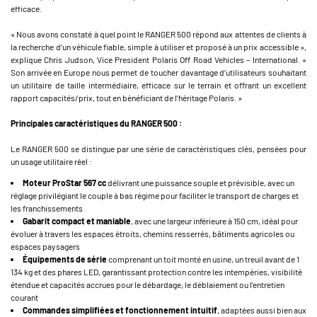
efficace.
« Nous avons constaté à quel point le RANGER 500 répond aux attentes de clients à
la recherche d’un véhicule fiable, simple à utiliser et proposé à un prix accessible »,
explique Chris Judson, Vice President Polaris Off Road Vehicles – International. «
Son arrivée en Europe nous permet de toucher davantage d’utilisateurs souhaitant
un utilitaire de taille intermédiaire, efficace sur le terrain et offrant un excellent
rapport capacités/prix, tout en bénéficiant de l’héritage Polaris. »
Principales caractéristiques du RANGER 500 :
Le RANGER 500 se distingue par une série de caractéristiques clés, pensées pour
un usage utilitaire réel :
Moteur ProStar 567 cc
délivrant une puissance souple et prévisible, avec un
réglage privilégiant le couple à bas régime pour faciliter le transport de charges et
les franchissements
Gabarit compact et maniable
, avec une largeur inférieure à 150 cm, idéal pour
évoluer à travers les espaces étroits, chemins resserrés, bâtiments agricoles ou
espaces paysagers
Équipements de série
comprenant un toit monté en usine, un treuil avant de 1
134 kg et des phares LED, garantissant protection contre les intempéries, visibilité
étendue et capacités accrues pour le débardage, le déblaiement ou l’entretien
courant
Commandes simplifiées et fonctionnement intuitif
, adaptées aussi bien aux