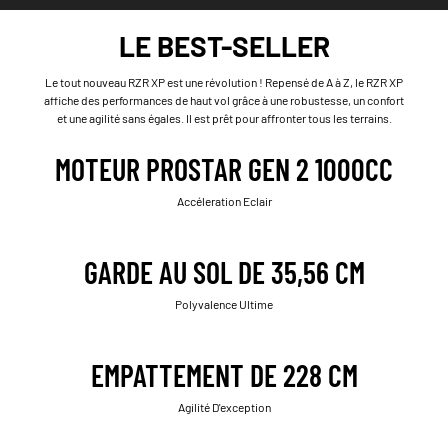
LE BEST-SELLER
Le tout nouveau RZR XP est une révolution ! Repensé de A à Z, le RZR XP
affiche des performances de haut vol grâce à une robustesse, un confort
et une agilité sans égales. Il est prêt pour affronter tous les terrains.
MOTEUR PROSTAR GEN 2 1000CC
Accéleration Eclair
GARDE AU SOL DE 35,56 CM
Polyvalence Ultime
EMPATTEMENT DE 228 CM
Agilité D'exception