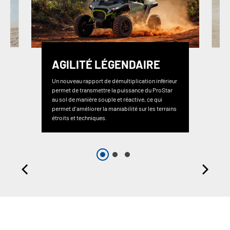
AGILITÉ LÉGENDAIRE
Un nouveau rapport de démultiplication inférieur
permet de transmettre la puissance du ProStar
au sol de manière souple et réactive, ce qui
permet d'améliorer la maniabilité sur les terrains
étroits et techniques.